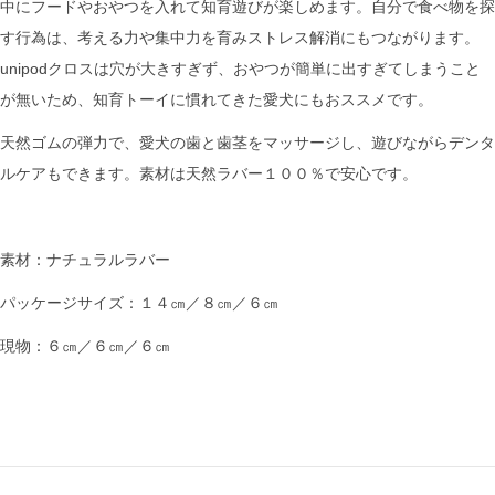
中にフードやおやつを入れて知育遊びが楽しめます。自分で食べ物を探
す行為は、考える力や集中力を育みストレス解消にもつながります。
unipodクロスは穴が大きすぎず、おやつが簡単に出すぎてしまうこと
が無いため、知育トーイに慣れてきた愛犬にもおススメです。
天然ゴムの弾力で、愛犬の歯と歯茎をマッサージし、遊びながらデンタ
ルケアもできます。素材は天然ラバー１００％で安心です。
素材：ナチュラルラバー
パッケージサイズ：１４㎝／８㎝／６㎝
現物：６㎝／６㎝／６㎝