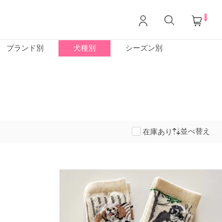
0
ブランド別
犬種別
シーズン別
並べ替え
在庫あり