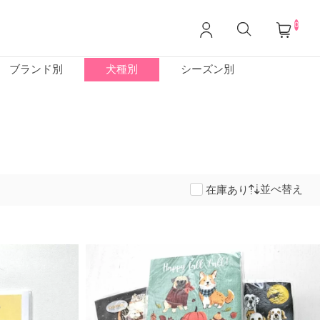
0
ブランド別
犬種別
シーズン別
並べ替え
在庫あり