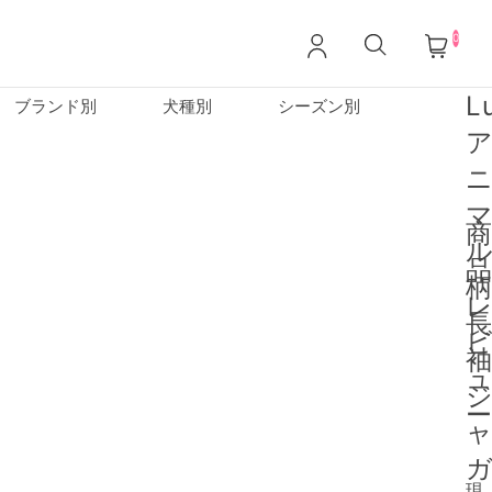
0
L
ブランド別
犬種別
シーズン別
商
品
ー
現