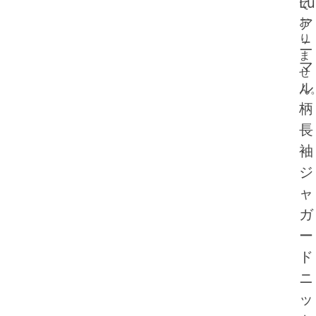
Lu
て
お
ア
り
ニ
ま
マ
せ
ル
ん
柄
長
袖
ジ
ャ
ガ
ー
ド
ニ
ッ