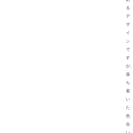
る
デ
ザ
イ
ン
で
す
が
落
ち
着
い
た
色
合
い