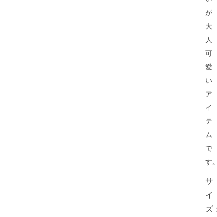
が
大
人
可
愛
い
ア
イ
テ
ム
で
す
サ
イ
ズ