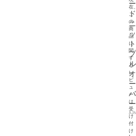
在
こ
の
商
品
に
関
す
る
レ
ビ
ュ
ー
は
受
AJ
け
付
け