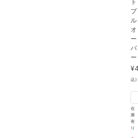
ト
プ
ル
オ
ー
バ
ー
¥
込)
在
庫
有
り