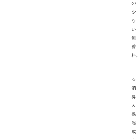
の
少
な
い
無
香
料
☆
消
臭
＆
保
湿
成