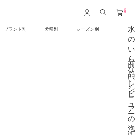
0
ブランド別
犬種別
シーズン別
商
品
ー
現