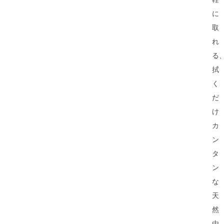
に
取
れ
る
拭
く
だ
け
カ
ン
タ
ン
な
天
然
由