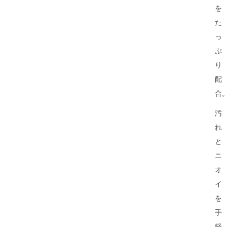
を
た
っ
ぷ
り
配
合
汚
れ
と
ニ
オ
イ
を
手
軽