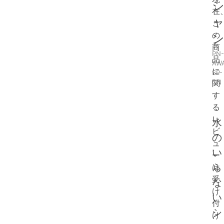
在
こ
の
商
PN-
品
AW
に
SP-
CN
関
す
る
レ
水
ビ
の
ュ
い
ー
ら
は
受
な
け
い
付
シ
け