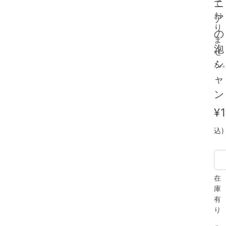
ニ
て
お
ア
り
の
ま
泡
せ
シ
ん
ャ
ン
¥
込)
在
庫
有
り