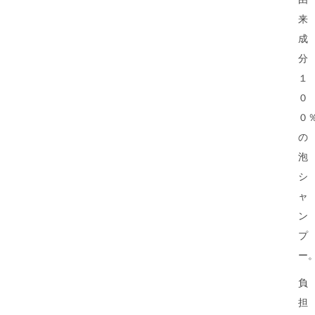
来
成
分
１
０
０
の
泡
シ
ャ
ン
プ
ー
負
担