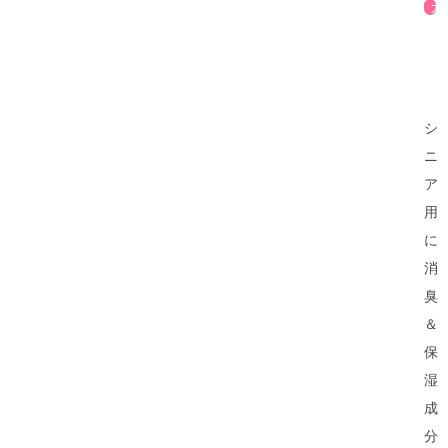
シ
ニ
ア
用
に
消
臭
＆
保
湿
成
分