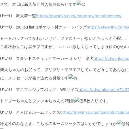
さて、本日は新入荷と再入荷お知らせです
U^ｪ^U 新入荷一覧
https://atwanko.com/category/item/itemnew/
U^ｪ^U jou jou lier 3ポケット付きトートバッグ
https://atwanko.com/jo
トートバッグってかわいいけど、ファスナーがないとちょっと心配。。
こ看板わんこは黒ラブですが、ついつい欲しくなってしまう位のかわい
U^ｪ^U スタンドスティックマーカー オシリ 柴犬
https://atwank
柴犬ちゃんのお尻って、プリプリ・モフモフしていてどうしてあんなに
に、メッセージが書き込める付箋です
U^ｪ^U アニマルジップバッグ WSサイズ
https://atwanko.com/
トイプーちゃんとフレブルちゃんの2種類
5枚入りです。
U^ｪ^U とろけるルームソックス
https://atwanko.com/%e3%81%a
冷え性のみなさま、こちらのルームソックスはいかがでしょうか