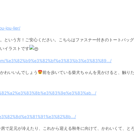
u-jou-lier/
。という方！ご安心ください。こちらはファスナー付きのトートバッグ
いイラストです
o.com/%e3%82%b9%e3%82%bf%e3%83%b3%e3%83%89…/
かわいいんでしょう
前を歩いている柴犬ちゃんを見かけると、触り
%e3%82%a2%e3%83%8b%e3%83%9e%e3%83%ab…/
8%e3%82%8d%e3%81%91%e3%82%8b…/
冷房で足元が冷えたり、これから迎える秋冬に向けて、かわいくて、と