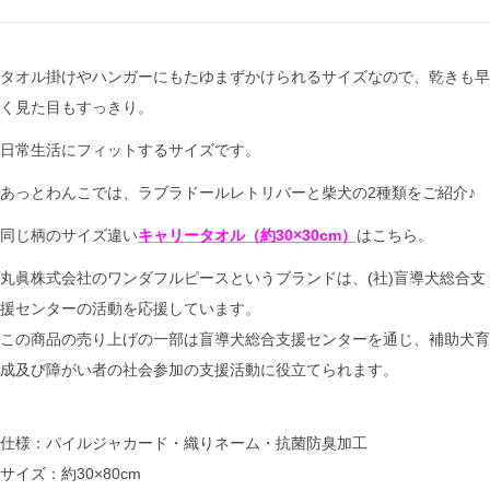
タオル掛けやハンガーにもたゆまずかけられるサイズなので、乾きも早
く見た目もすっきり。
日常生活にフィットするサイズです。
あっとわんこでは、ラブラドールレトリバーと柴犬の2種類をご紹介♪
同じ柄のサイズ違い
キャリータオル（約30×30cm）
はこちら。
丸眞株式会社のワンダフルピースというブランドは、(社)盲導犬総合支
援センターの活動を応援しています。
この商品の売り上げの一部は盲導犬総合支援センターを通じ、補助犬育
成及び障がい者の社会参加の支援活動に役立てられます。
仕様：パイルジャカード・織りネーム・抗菌防臭加工
サイズ：約30×80cm