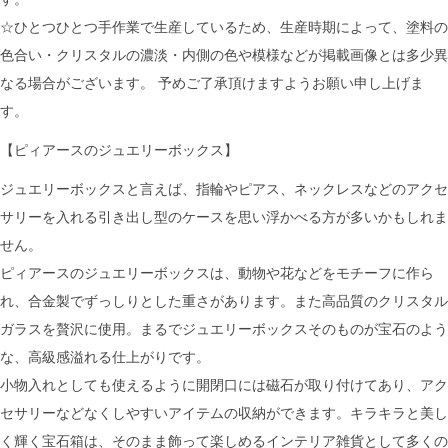
☆ひとつひとつ手作業で生産しているため、生産時期によって、塗料の
色合い・クリスタルの濃淡・内側の色や模様などが掲載画像とは多少異
なる場合がございます。 予めご了承頂けますようお願い申し上げま
す。
【ピィアースのジュエリーボックス】
ジュエリーボックスと言えば、指輪やピアス、ネックレスなどのアクセ
サリーを入れる引き出し型のケースを思い浮かべる方が多いかもしれま
せん。
ピィアースのジュエリーボックスは、動物や花などをモチーフに作ら
れ、合金製でずっしりとした重さがあります。また高品質のクリスタル
ガラスを贅沢に使用。まるでジュエリーボックスそのものが宝石のよう
な、高級感溢れる仕上がりです。
小物入れとしても使えるように開閉口には磁石が取り付けてあり、アク
セサリーなどなくしやすいアイテムの収納ができます。キラキラと美し
く輝く宝石箱は、そのまま飾って楽しめるインテリア雑貨として多くの