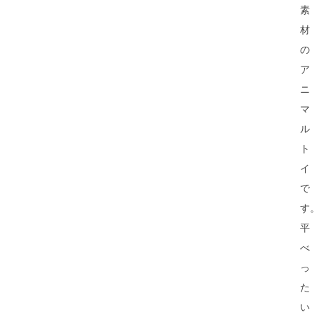
素
材
の
ア
ニ
マ
ル
ト
イ
で
す
平
べ
っ
た
い