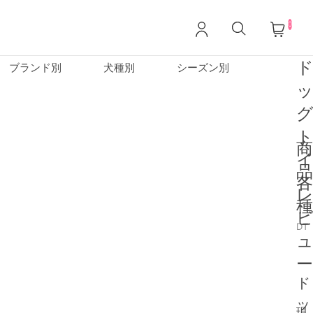
0
ブランド別
犬種別
シーズン別
商
品
DT
ー
ド
ッ
現