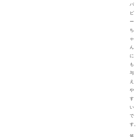
パ
ピ
ー
ち
ゃ
ん
に
も
与
え
や
す
い
で
す
笛