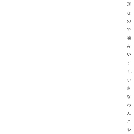
形
な
の
で
噛
み
や
す
く
小
さ
な
わ
ん
こ
や