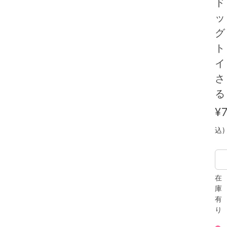
ド
ッ
グ
ト
イ
さ
る
¥
込)
在
庫
有
り