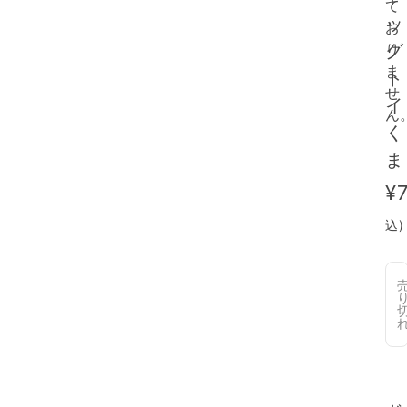
て
ッ
お
グ
り
ま
ト
せ
イ
ん
く
ま
¥
込)