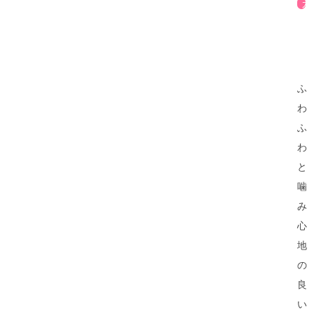
ふ
わ
ふ
わ
と
噛
み
心
地
の
良
い