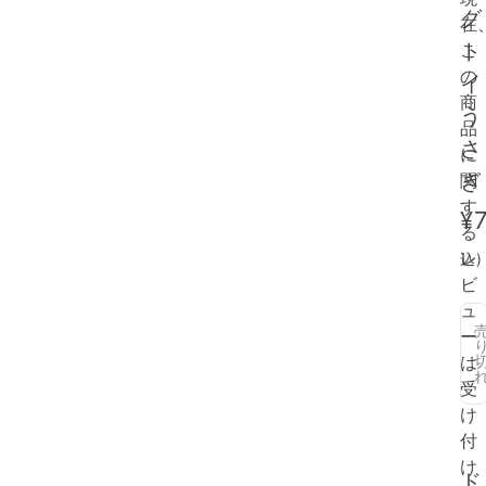
グ
在
ト
こ
の
イ
商
う
品
さ
に
ぎ
関
す
¥
る
レ
込)
ビ
ュ
ー
は
受
け
付
け
ド