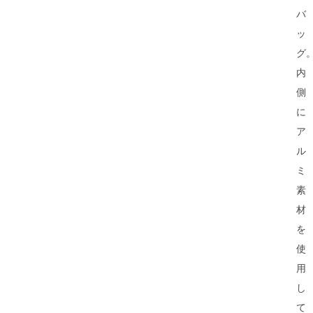
バ
ッ
グ
内
側
に
ア
ル
ミ
素
材
を
使
用
し
て