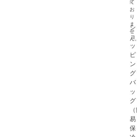
て
H
お
り
ま
シ
せ
ョ
ん
ッ
ピ
ン
グ
バ
ッ
グ
（
易
保