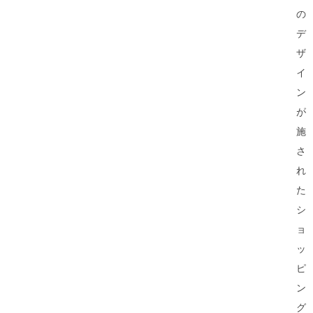
の
デ
ザ
イ
ン
が
施
さ
れ
た
シ
ョ
ッ
ピ
ン
グ