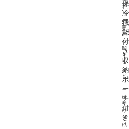
在
こ
の
商
品
に
関
す
る
レ
ビ
ュ
ー
は
受
け
付
け
SB-