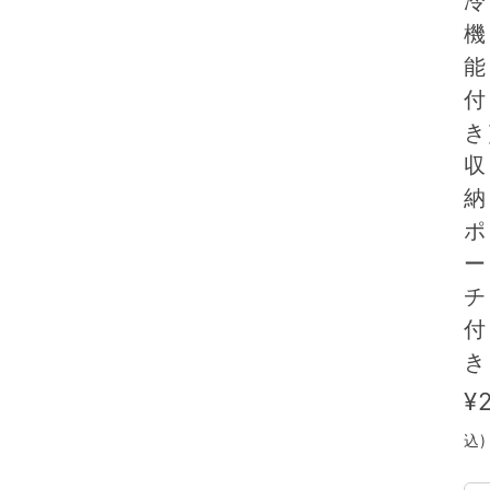
冷
機
能
付
収
納
ポ
ー
チ
付
¥
込)