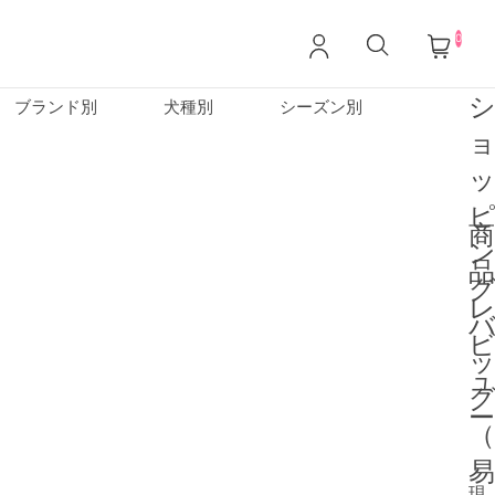
0
ブランド別
犬種別
シーズン別
商
品
ー
現