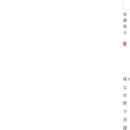
在
庫
有
り
様
な
分
野
で
活
躍