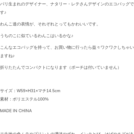
パリ生まれのデザイナー、ナタリー・レテさんデザインのエコバッグで
す♪
わんこ達の表情が、それぞれとってもかわいいです。
うちのこに似ているわんこはいるかな♪
こんなエコバッグを持って、お買い物に行ったら益々ワクワクしちゃい
ますね♪
折りたたんでコンパクトになります（ポーチは付いていません）
サイズ：W59×H31×マチ14.5cm
素材：
ポリエステル100%
MADE IN CHINA
※生地の色ムラやプリントの濃淡やずれ、インクとび、はげやキズがあ