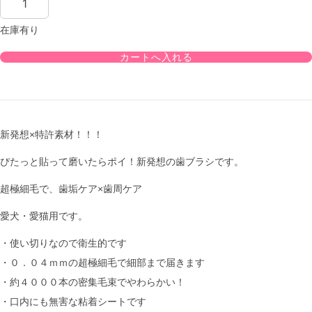
在庫有り
新発想×特許素材！！！
ぴたっと貼って磨いたらポイ！新発想の歯ブラシです。
超極細毛で、歯垢ケア×歯周ケア
愛犬・愛猫用です。
・使い切りなので衛生的です
・０．０４ｍｍの超極細毛で細部まで届きます
・約４０００本の密集毛束でやわらかい！
・口内にも無害な粘着シートです